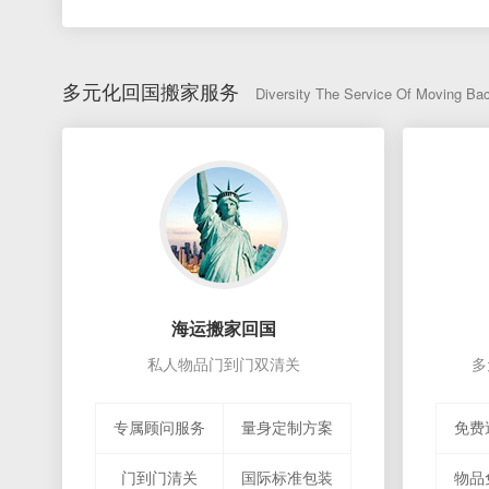
荷兰
搬家到
北京
搬家体积：19CBM
日本
搬家到
沈阳
搬家体积：25CBM
加拿大
搬家到
上海
搬家体积：33CBM
多元化回国搬家服务
墨西哥
搬家到
北京
搬家体积：23CBM
Diversity The Service Of Moving Ba
海运搬家回国
私人物品门到门双清关
多
专属顾问服务
量身定制方案
免费
门到门清关
国际标准包装
物品