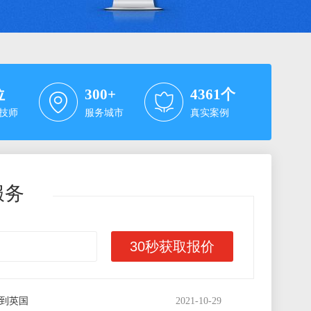
位
300
+
4361
个
技师
服务城市
真实案例
服务
30秒获取报价
到悉尼
2021-07-01
到西班牙
2021-09-14
到伦敦
2021-10-12
到英国
2021-10-29